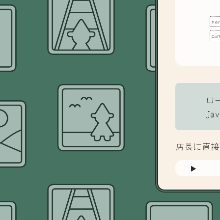
ロ
j
店長に直接